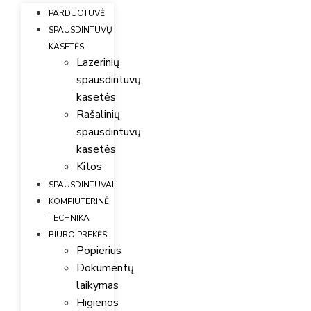
PARDUOTUVĖ
SPAUSDINTUVŲ
KASETĖS
Lazerinių
spausdintuvų
kasetės
Rašalinių
spausdintuvų
kasetės
Kitos
SPAUSDINTUVAI
KOMPIUTERINĖ
TECHNIKA
BIURO PREKĖS
Popierius
Dokumentų
laikymas
Higienos