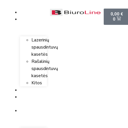
PARDUOTUVĖ
0,00
€
0
SPAUSDINTUVŲ
KASETĖS
Lazerinių
spausdintuvų
kasetės
Rašalinių
spausdintuvų
kasetės
Kitos
SPAUSDINTUVAI
KOMPIUTERINĖ
TECHNIKA
BIURO
PREKĖS