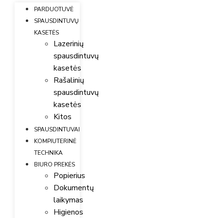
PARDUOTUVĖ
SPAUSDINTUVŲ
KASETĖS
Lazerinių
spausdintuvų
kasetės
Rašalinių
spausdintuvų
kasetės
Kitos
SPAUSDINTUVAI
KOMPIUTERINĖ
TECHNIKA
BIURO PREKĖS
Popierius
Dokumentų
laikymas
Higienos