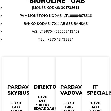
"BIUROLINE" UAB
ĮMONĖS KODAS: 301738614
PVM MOKĖTOJO KODAS: LT100004078516
BANKO KODAS: 7044 AB SEB BANKAS
A/S: LT567044060006413409
TEL.: +370 45 438284
PARDAVIMŲ
DIREKTORIUS
PARDAVIMŲ
IT
SKYRIUS
VADOVAS
SPECIAL
+370
611
+370
+370
+370
50038
618
686
683
EDVARDAS@BIUROLINE.LT
77978
27835
72706