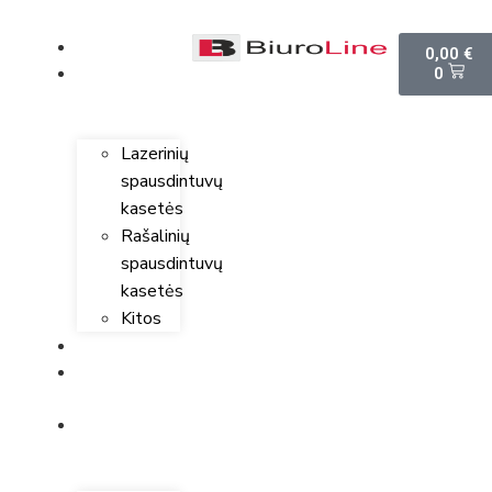
PARDUOTUVĖ
0,00
€
0
SPAUSDINTUVŲ
KASETĖS
Lazerinių
spausdintuvų
kasetės
Rašalinių
spausdintuvų
kasetės
Kitos
SPAUSDINTUVAI
KOMPIUTERINĖ
TECHNIKA
BIURO
PREKĖS