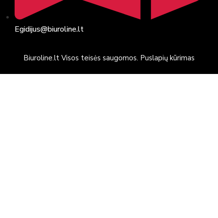
Egidijus@biuroline.lt
Biuroline.lt Visos teisės saugomos. Puslapių kūrimas
Artix.lt