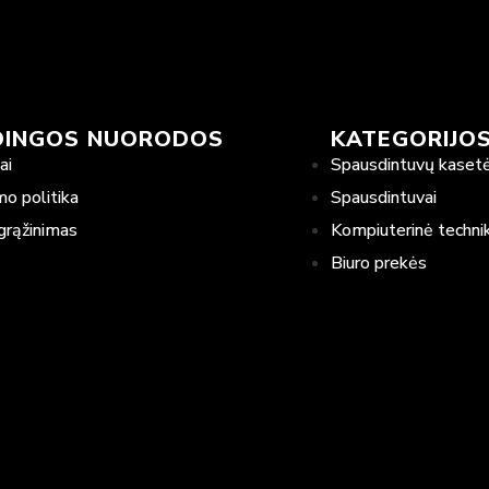
DINGOS NUORODOS
KATEGORIJO
ai
Spausdintuvų kaset
mo politika
Spausdintuvai
grąžinimas
Kompiuterinė techni
Biuro prekės