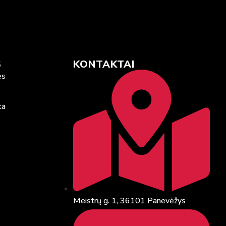
S
KONTAKTAI
ės
ka
Meistrų g. 1, 36101 Panevėžys