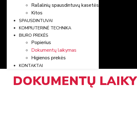
Rašalinių spausdintuvų kasetės
Kitos
SPAUSDINTUVAI
KOMPIUTERINĖ TECHNIKA
BIURO PREKĖS
Popierius
Dokumentų laikymas
Higienos prekės
KONTAKTAI
DOKUMENTŲ LAIK
PRADŽIA
/
BIURO PREKĖS
/ DOKUMENTŲ LAIKYMAS