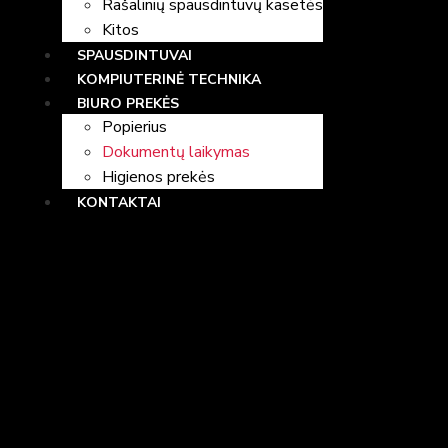
Rašalinių spausdintuvų kasetės
Kitos
SPAUSDINTUVAI
KOMPIUTERINĖ TECHNIKA
BIURO PREKĖS
Popierius
Dokumentų laikymas
Higienos prekės
KONTAKTAI