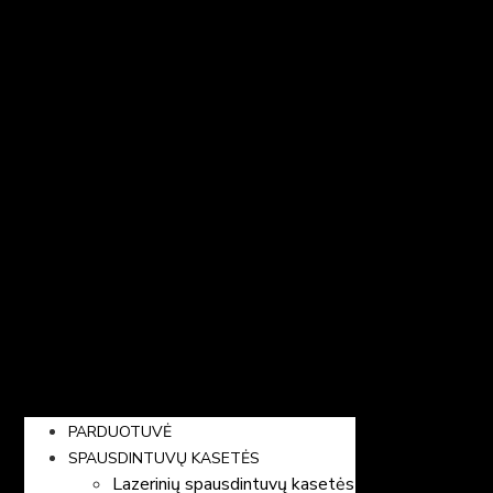
PARDUOTUVĖ
SPAUSDINTUVŲ KASETĖS
Lazerinių spausdintuvų kasetės