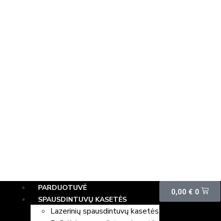
PARDUOTUVĖ
0,00
€
0
SPAUSDINTUVŲ KASETĖS
Lazerinių spausdintuvų kasetės