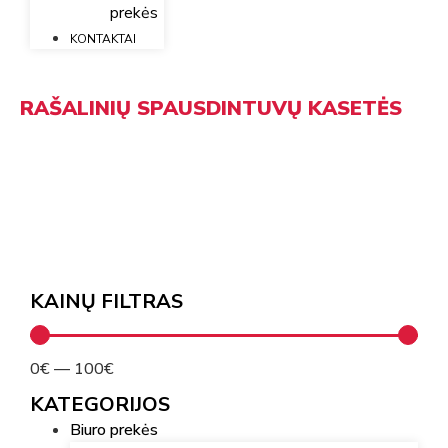
prekės
KONTAKTAI
RAŠALINIŲ SPAUSDINTUVŲ KASETĖS
PRADŽIA
/
SPAUSDINTUVŲ KASETĖS
/ RAŠALINIŲ SPAUSDINTUVŲ
KASETĖS
KAINŲ FILTRAS
0
€
—
100
€
KATEGORIJOS
Biuro prekės