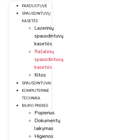
PARDUOTUVĖ
SPAUSDINTUVŲ
KASETĖS
Lazerinių
spausdintuvų
kasetės
Rašalinių
spausdintuvų
kasetės
Kitos
SPAUSDINTUVAI
KOMPIUTERINĖ
TECHNIKA
BIURO PREKĖS
Popierius
Dokumentų
laikymas
Higienos