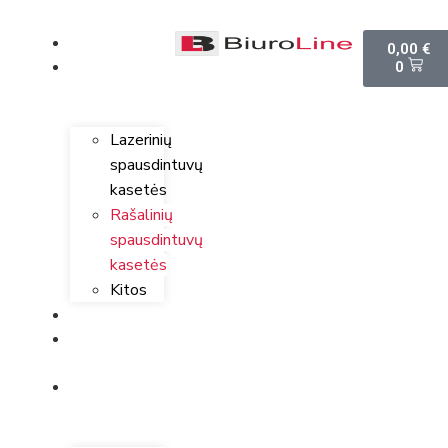
PARDUOTUVĖ
0,00
€
0
SPAUSDINTUVŲ
KASETĖS
Lazerinių
spausdintuvų
kasetės
Rašalinių
spausdintuvų
kasetės
Kitos
SPAUSDINTUVAI
KOMPIUTERINĖ
TECHNIKA
BIURO
PREKĖS